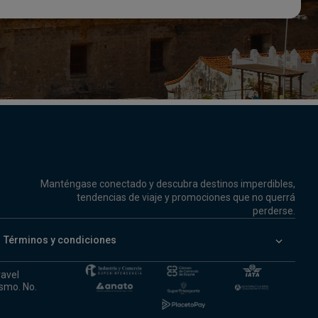
Manténgase conectado y descubra destinos imperdibles,
tendencias de viaje y promociones que no querrá
perderse.
keyboard_arrow_down
Términos y condiciones
ravel
ismo. No.