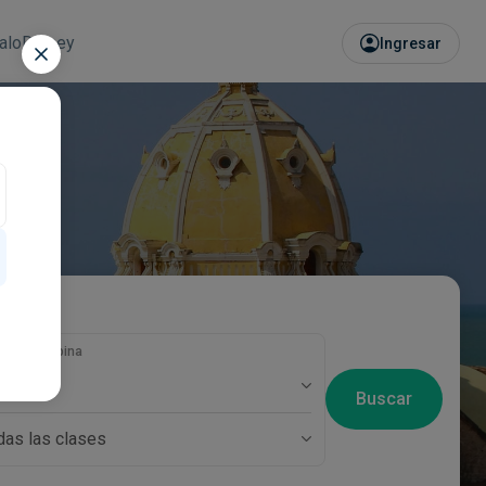
alo
Disney
Ingresar
eros y cabina
pasajero
Buscar
das las clases