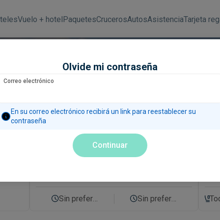
teles
Vuelo + hotel
Paquetes
Cruceros
Autos
Asistencia
Tarjeta reg
Olvide mi contraseña
Correo electrónico
 e internacionales
En su correo electrónico recibirá un link para reestablecer su
contraseña
Continuar
Fechas y horarios
Pasaj
o
1 
Sin preferencia
Sin preferencia
To