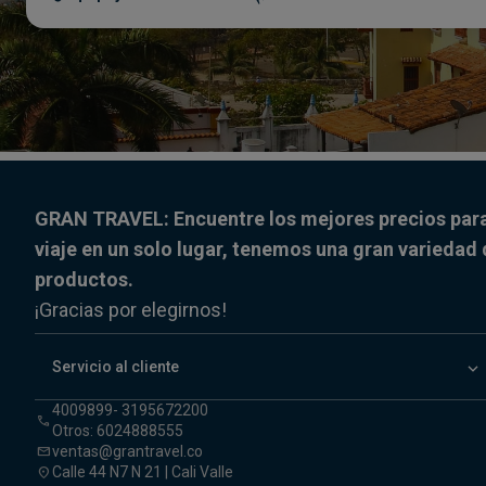
GRAN TRAVEL: Encuentre los mejores precios par
viaje en un solo lugar, tenemos una gran variedad
productos.
¡Gracias por elegirnos!
keyboard_arrow_down
Servicio al cliente
4009899- 3195672200
call
Otros: 6024888555
ventas@grantravel.co
mail
Calle 44 N7 N 21 | Cali Valle
location_on