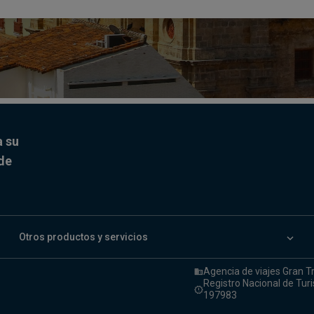
a su
 de
keyboard_arrow_down
Otros productos y servicios
Agencia de viajes Gran T
domain
Registro Nacional de Tur
release_alert
197983